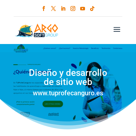
a
Diseño y desarrollo
de sitio web
www.tuprofecanguro.es