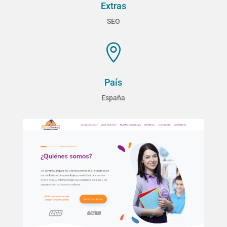
Extras
SEO

País
España