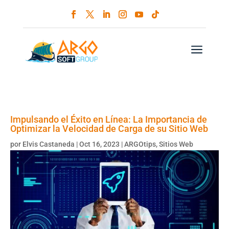
a
Impulsando el Éxito en Línea: La Importancia de
Optimizar la Velocidad de Carga de su Sitio Web
por
Elvis Castaneda
|
Oct 16, 2023
|
ARGOtips
,
Sitios Web