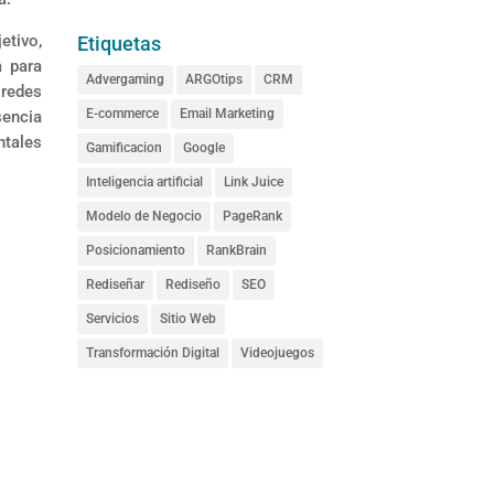
etivo,
Etiquetas
a para
Advergaming
ARGOtips
CRM
 redes
E-commerce
Email Marketing
sencia
ntales
Gamificacion
Google
Inteligencia artificial
Link Juice
Modelo de Negocio
PageRank
Posicionamiento
RankBrain
Rediseñar
Rediseño
SEO
Servicios
Sitio Web
Transformación Digital
Videojuegos