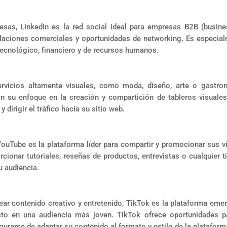
sas, LinkedIn es la red social ideal para empresas B2B (busine
elaciones comerciales y oportunidades de networking. Es especia
ecnológico, financiero y de recursos humanos.
vicios altamente visuales, como moda, diseño, arte o gastro
n su enfoque en la creación y compartición de tableros visuales
 dirigir el tráfico hacia su sitio web.
YouTube es la plataforma líder para compartir y promocionar sus v
onar tutoriales, reseñas de productos, entrevistas o cualquier t
u audiencia.
ear contenido creativo y entretenido, TikTok es la plataforma eme
o en una audiencia más joven. TikTok ofrece oportunidades p
gurarse de adaptar su contenido al formato y estilo de la plataform