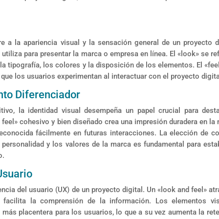
 a la apariencia visual y la sensación general de un proyecto di
e utiliza para presentar la marca o empresa en línea. El «look» se ref
a tipografía, los colores y la disposición de los elementos. El «feel
 que los usuarios experimentan al interactuar con el proyecto digita
nto Diferenciador
ivo, la identidad visual desempeña un papel crucial para dest
 feel» cohesivo y bien diseñado crea una impresión duradera en la
econocida fácilmente en futuras interacciones. La elección de co
a personalidad y los valores de la marca es fundamental para esta
o.
Usuario
encia del usuario (UX) de un proyecto digital. Un «look and feel» atr
 facilita la comprensión de la información. Los elementos vi
 más placentera para los usuarios, lo que a su vez aumenta la ret