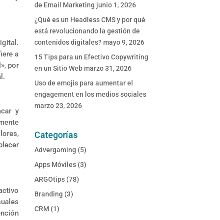
de Email Marketing
junio 1, 2026
¿Qué es un Headless CMS y por qué
está revolucionando la gestión de
gital.
contenidos digitales?
mayo 9, 2026
iere a
15 Tips para un Efectivo Copywriting
», por
en un Sitio Web
marzo 31, 2026
l.
Uso de emojis para aumentar el
engagement en los medios sociales
marzo 23, 2026
acar y
 mente
lores,
Categorías
blecer
Advergaming
(5)
Apps Móviles
(3)
ARGOtips
(78)
activo
Branding
(3)
suales
CRM
(1)
ención