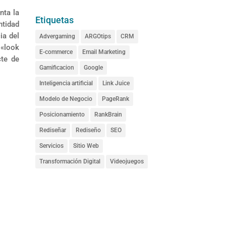
nta la
Etiquetas
ntidad
ia del
Advergaming
ARGOtips
CRM
 «look
E-commerce
Email Marketing
cte de
Gamificacion
Google
Inteligencia artificial
Link Juice
Modelo de Negocio
PageRank
Posicionamiento
RankBrain
Rediseñar
Rediseño
SEO
Servicios
Sitio Web
Transformación Digital
Videojuegos