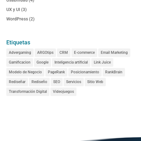
Usabilidad
(4)
UX y UI
(3)
WordPress
(2)
Etiquetas
Advergaming
ARGOtips
CRM
E-commerce
Email Marketing
Gamificacion
Google
Inteligencia artificial
Link Juice
Modelo de Negocio
PageRank
Posicionamiento
RankBrain
Rediseñar
Rediseño
SEO
Servicios
Sitio Web
Transformación Digital
Videojuegos