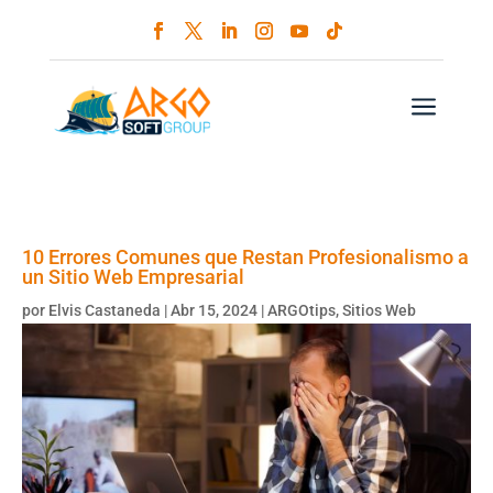
a
10 Errores Comunes que Restan Profesionalismo a
un Sitio Web Empresarial
por
Elvis Castaneda
|
Abr 15, 2024
|
ARGOtips
,
Sitios Web