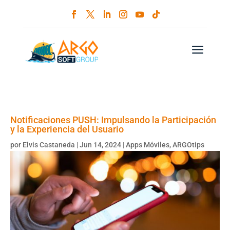
a
Notificaciones PUSH: Impulsando la Participación
y la Experiencia del Usuario
por
Elvis Castaneda
|
Jun 14, 2024
|
Apps Móviles
,
ARGOtips